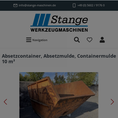
info@stange-maschinen.de
+49 (0) 5602 / 9176 0
Navigation
Absetzcontainer, Absetzmulde, Containermulde
10 m³