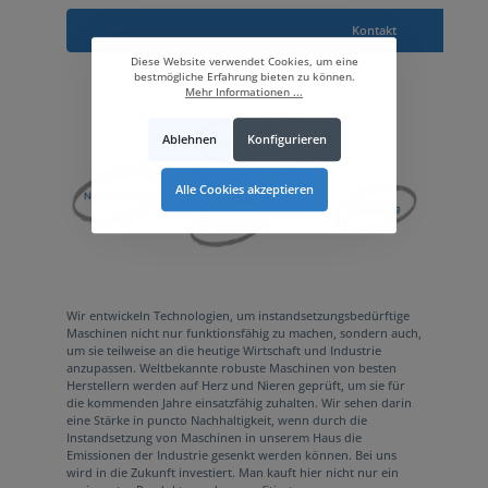
Kontakt
Diese Website verwendet Cookies, um eine
bestmögliche Erfahrung bieten zu können.
Mehr Informationen ...
Ablehnen
Konfigurieren
Alle Cookies akzeptieren
Wir entwickeln Technologien, um instandsetzungsbedürftige
Maschinen nicht nur funktionsfähig zu machen, sondern auch,
um sie teilweise an die heutige Wirtschaft und Industrie
anzupassen. Weltbekannte robuste Maschinen von besten
Herstellern werden auf Herz und Nieren geprüft, um sie für
die kommenden Jahre einsatzfähig zuhalten. Wir sehen darin
eine Stärke in puncto Nachhaltigkeit, wenn durch die
Instandsetzung von Maschinen in unserem Haus die
Emissionen der Industrie gesenkt werden können. Bei uns
wird in die Zukunft investiert. Man kauft hier nicht nur ein