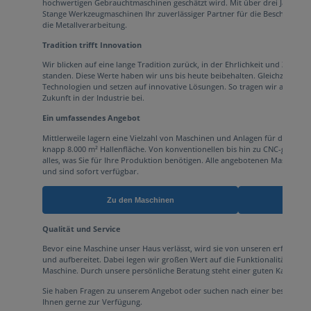
hochwertigen Gebrauchtmaschinen geschätzt wird. Mit über drei Jahrzehn
Stange Werkzeugmaschinen Ihr zuverlässiger Partner für die Beschaffung
die Metallverarbeitung.
Tradition trifft Innovation
Wir blicken auf eine lange Tradition zurück, in der Ehrlichkeit und Zuverläs
standen. Diese Werte haben wir uns bis heute beibehalten. Gleichzeitig sin
Technologien und setzen auf innovative Lösungen. So tragen wir aktiv zur
Zukunft in der Industrie bei.
Ein umfassendes Angebot
Mittlerweile lagern eine Vielzahl von Maschinen und Anlagen für die unt
knapp 8.000 m² Hallenfläche. Von konventionellen bis hin zu CNC-gesteue
alles, was Sie für Ihre Produktion benötigen. Alle angebotenen Maschinen
und sind sofort verfügbar.
Zu den Maschinen
Qualität und Service
Bevor eine Maschine unser Haus verlässt, wird sie von unseren erfahrene
und aufbereitet. Dabei legen wir großen Wert auf die Funktionalität und L
Maschine. Durch unsere persönliche Beratung steht einer guten Kaufents
Sie haben Fragen zu unserem Angebot oder suchen nach einer bestimmte
Ihnen gerne zur Verfügung.