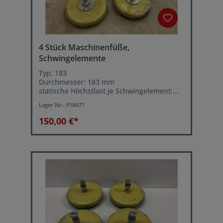
4 Stück Maschinenfüße,
Schwingelemente
Typ: 183
Durchmesser: 183 mm
statische Höchstlast je Schwingelement:
6000 kg
Lager Nr.:
P58877
Leichtes ausrichten der Maschine über
Stellschraube
150,00 €*