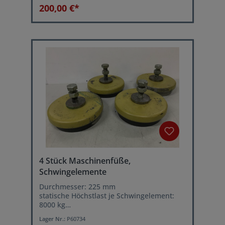
Stellschraube
200,00 €*
4 Stück Maschinenfüße,
Schwingelemente
Durchmesser: 225 mm
statische Höchstlast je Schwingelement:
8000 kg
Leichtes ausrichten der Maschine über
Lager Nr.:
P60734
Stellschraube