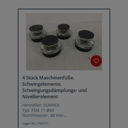
4 Stück Maschinenfüße,
Schwingelemente,
Schwingungsdämpfungs- und
Nivellierelement
Hersteller: SUNNEX
Typ: FSM 11 Ø80
Durchmesser: 80 mm
Lastbereich je Schwingelement: 50 - 500 kg
Lager Nr.:
P60771
Leichtes ausrichten der Maschine über