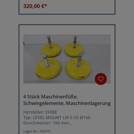
320,00 €*
4 Stück Maschinenfüße,
Schwingelemente, Maschinenlagerung
Hersteller: EFFBE
Typ: LEVEL MOUNT LM 5-55 Ø160
Durchmesser: 160 mm
Bauhöhe: 39 mm
Lager Nr.:
P60791
statische Höchstlast je Schwingelement: