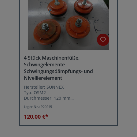
4 Stück Maschinenfüße,
Schwingelemente
Schwingungsdämpfungs- und
Nivellierelement
Hersteller: SUNNEX
Typ: OSM2
Durchmesser: 120 mm
Lastbereich je Schwingelement: 400-1000
Lager Nr.:
P20245
kg
Leichtes ausrichten der Maschine über
120,00 €*
Stellschraube