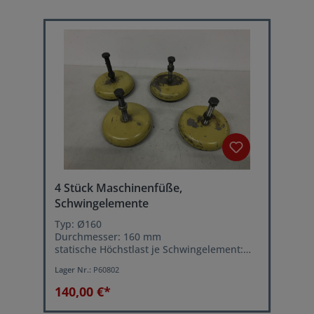
4 Stück Maschinenfüße,
Schwingelemente
Typ: Ø160
Durchmesser: 160 mm
statische Höchstlast je Schwingelement:
4000 kg
Lager Nr.:
P60802
Leichtes ausrichten der Maschine über
Stellschraube
140,00 €*