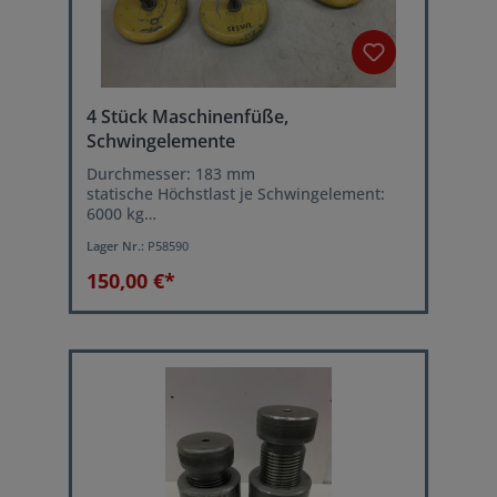
4 Stück Maschinenfüße,
Schwingelemente
Durchmesser: 183 mm
statische Höchstlast je Schwingelement:
6000 kg
Leichtes ausrichten der Maschine über
Lager Nr.:
P58590
Stellschraube
150,00 €*