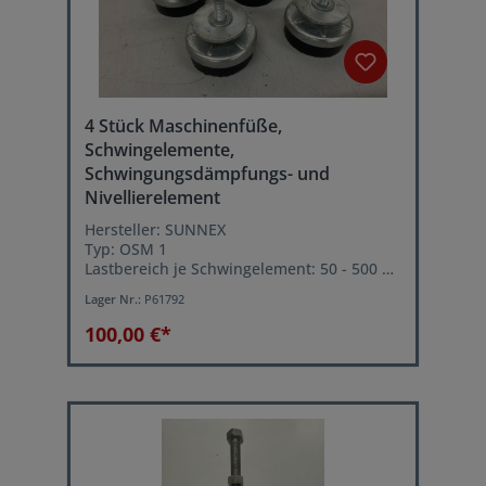
4 Stück Maschinenfüße,
Schwingelemente,
Schwingungsdämpfungs- und
Nivellierelement
Hersteller: SUNNEX
Typ: OSM 1
Lastbereich je Schwingelement: 50 - 500 kg
Höhen-Stellbereich: 40-50 mm
Lager Nr.:
P61792
Leichtes ausrichten der Maschine über
Stellschraube
100,00 €*