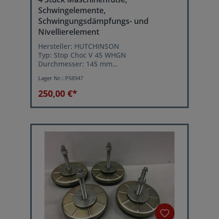
Schwingelemente,
Schwingungsdämpfungs- und
Nivellierelement
Hersteller: HUTCHINSON
Typ: Stop Choc V 45 WHGN
Durchmesser: 145 mm
statische Höchstlast je Schwingelement:
Lager Nr.:
P58947
max. 4000 kg
Leichtes ausrichten der Maschine über
250,00 €*
Stellschraube
Ganzmetallkissen aus rostfreiem CrNi-
Stahldraht