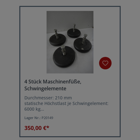
4 Stück Maschinenfüße,
Schwingelemente
Durchmesser: 210 mm
statische Höchstlast je Schwingelement:
6000 kg
Leichtes ausrichten der Maschine über
Lager Nr.:
P20149
Stellschraube
350,00 €*