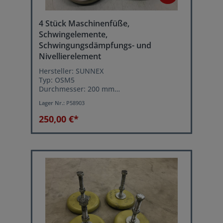
4 Stück Maschinenfüße,
Schwingelemente,
Schwingungsdämpfungs- und
Nivellierelement
Hersteller: SUNNEX
Typ: OSM5
Durchmesser: 200 mm
statische Höchstlast je Schwingelement:
Lager Nr.:
P58903
3000-5500 kg
Leichtes ausrichten der Maschine über
250,00 €*
Stellschraube