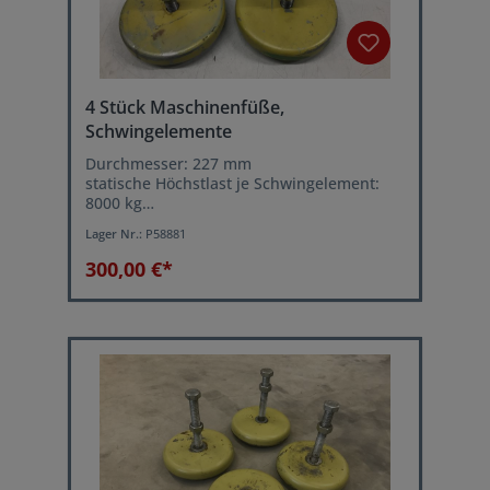
4 Stück Maschinenfüße,
Schwingelemente
Durchmesser: 227 mm
statische Höchstlast je Schwingelement:
8000 kg
Leichtes ausrichten der Maschine über
Lager Nr.:
P58881
Stellschraube
300,00 €*