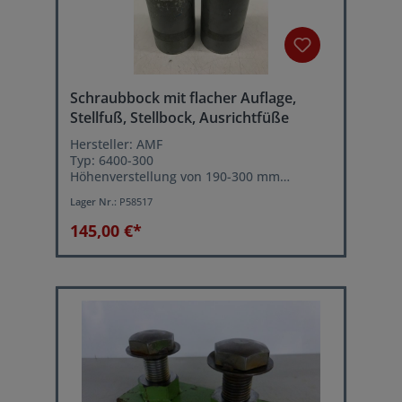
Schraubbock mit flacher Auflage,
Stellfuß, Stellbock, Ausrichtfüße
Hersteller: AMF
Typ: 6400-300
Höhenverstellung von 190-300 mm
Duchmesser 100 mm
Lager Nr.:
P58517
Trapezgewinde TR65x10
Belastung: max. 350 kN
145,00 €*