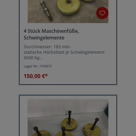
4 Stück Maschinenfüße,
Schwingelemente
Durchmesser: 183 mm
statische Höchstlast je Schwingelement:
6000 kg
Leichtes ausrichten der Maschine über
Lager Nr.:
P58876
Stellschraube
150,00 €*