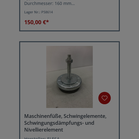
Durchmesser: 160 mm
Lastbereich je Schwingelement: 800-2000
Lager Nr.:
P58614
kg
Leichtes ausrichten der Maschine über
150,00 €*
Stellschraube
Maschinenfüße, Schwingelemente,
Schwingungsdämpfungs- und
Nivellierelement
Hersteller: ELESA