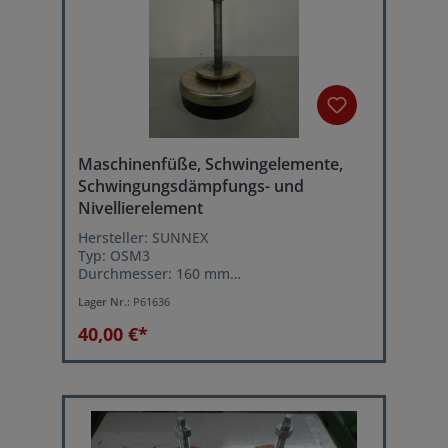
Maschinenfüße, Schwingelemente,
Schwingungsdämpfungs- und
Nivellierelement
Hersteller: SUNNEX
Typ: OSM3
Durchmesser: 160 mm
Lastbereich je Schwingelement: 800-2000
Lager Nr.:
P61636
kg
Leichtes ausrichten der Maschine über
40,00 €*
Stellschraube