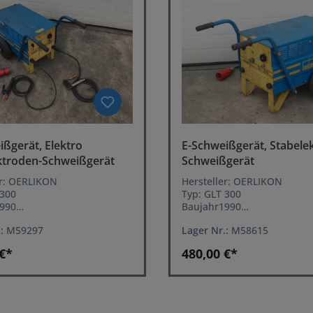
ißgerät, Elektro
E-Schweißgerät, Stabele
ktroden-Schweißgerät
Schweißgerät
er: OERLIKON
Hersteller: OERLIKON
 300
Typ: GLT 300
990
Baujahr1990
: 300 Ampere
Leistung: 300 Ampere
.:
M59297
Lager Nr.:
M58615
einstellung: stufenlos
Leistungseinstellung: stufe
luß: 380 Volt, 50 Hz, 32
Netzanschluß: 380 Volt, 50 
 €*
480,00 €*
cker
Amp. Stecker