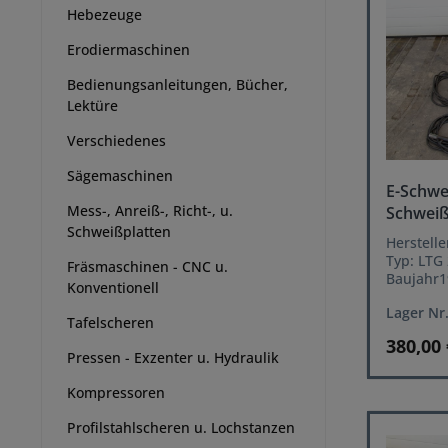
Hebezeuge
Erodiermaschinen
Bedienungsanleitungen, Bücher,
Lektüre
Verschiedenes
Sägemaschinen
E-Schwe
Mess-, Anreiß-, Richt-, u.
Schwei
Schweißplatten
Herstelle
Typ: LTG
Fräsmaschinen - CNC u.
Baujahr1
Konventionell
Leistung
Lager Nr
Leistungs
Tafelscheren
Netzansch
380,00
Amp. Ste
Pressen - Exzenter u. Hydraulik
Kompressoren
Profilstahlscheren u. Lochstanzen