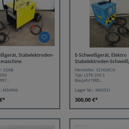
ißgerät, Stabelektroden-
E-Schweißgerät, Elektro
ßmaschine
Stabelektroden-Schweiß
r: ESAB
Hersteller: SCHORCH
 250
Typ: LSTK 250 S
997
Baujahr1980
: 250 Ampere
Leistung: 250 Ampere
.:
M56906
Lager Nr.:
M60531
einstellung: stufenlos
Leistungseinstellung: stufe
luß: 380 Volt, 50 Hz, 32
Netzanschluß: 380 Volt, 50 
 €*
300,00 €*
cker
Amp. Stecker