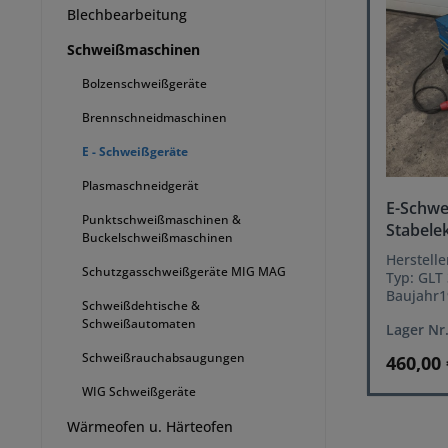
Blechbearbeitung
Schweißmaschinen
Bolzenschweißgeräte
Brennschneidmaschinen
E - Schweißgeräte
Plasmaschneidgerät
E-Schwe
Punktschweißmaschinen &
Stabele
Buckelschweißmaschinen
Herstell
Schutzgasschweißgeräte MIG MAG
Typ: GLT
Baujahr1
Schweißdehtische &
Leistung
Schweißautomaten
Lager Nr
Leistungs
Netzansch
Schweißrauchabsaugungen
460,00
Amp. Ste
WIG Schweißgeräte
Wärmeofen u. Härteofen