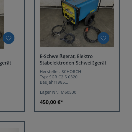
E-Schweißgerät, Elektro
gerät
Stabelektroden-Schweißgerät
Hersteller: SCHORCH
Typ: SGR C2 S 0320
Baujahr1985
Leistung: 300 Ampere
Lager Nr.:
M60530
nlos
Leistungseinstellung: stufenlos
Hz, 16
Netzanschluß: 380 Volt, 50 Hz, 32
450,00 €*
Amp. Stecker