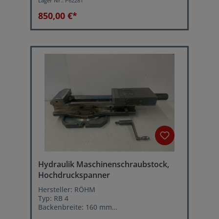
Lager Nr.:
P62281
Spannkraft: 4 ton.
850,00 €*
Hydraulik Maschinenschraubstock,
Hochdruckspanner
Hersteller: RÖHM
Typ: RB 4
Backenbreite: 160 mm
Öffnungsweite: max. 310 mm