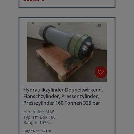
Druck: max 400 bar
Hydraulikzylinder Doppeltwirkend,
Flanschzylinder, Pressenzylinder,
Presszylinder 160 Tonnen 325 bar
Hersteller: MAE
Typ: HY-DSF 160
Baujahr1970
Zylinderhub 600 mm
Lager Nr.:
P62170
Betriebsdruck 325 bar