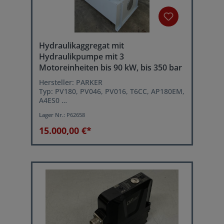
Hydraulikaggregat mit
Hydraulikpumpe mit 3
Motoreinheiten bis 90 kW, bis 350 bar
Hersteller: PARKER
Typ: PV180, PV046, PV016, T6CC, AP180EM,
A4ES0
Baujahr2012
Lager Nr.:
P62658
Nenndruck (Pumpe): 350 bar
Hydrauliktank: 2100 Liter
15.000,00 €*
Motorleistung: 90 kW