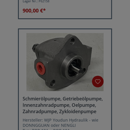
Lager Nr.:
P62158
Spannkraft: 4 ton.
900,00 €*
Schmierölpumpe, Getriebeölpumpe,
Innenzahnradpumpe, Oelpumpe,
Zahnradpumpe, Zykloidenpumpe
Hersteller: WJP Youdun Hydraulik - wie
DONNGGUAN oder NENGLI