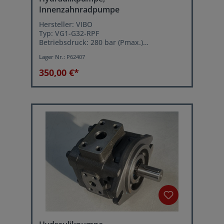
Innenzahnradpumpe
Hersteller: VIBO
Typ: VG1-G32-RPF
Betriebsdruck: 280 bar (Pmax.)
Volumenstrom: ca. 46,5 Liter/min. bei 1450
Lager Nr.:
P62407
U/min.
350,00 €*