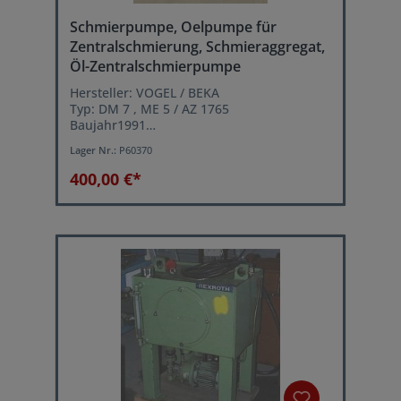
Schmierpumpe, Oelpumpe für
Zentralschmierung, Schmieraggregat,
Öl-Zentralschmierpumpe
Hersteller: VOGEL / BEKA
Typ: DM 7 , ME 5 / AZ 1765
Baujahr1991
Fördermenge: 0,5 Liter/min.
Lager Nr.:
P60370
Betriebsdruck: max. 28 bar
Netzanschluß: 400 Volt, 50 Hz
400,00 €*