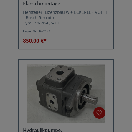
Flanschmontage
Hersteller: Lizenzbau wie ECKERLE - VOITH
- Bosch Rexroth
Typ: IPH-2B-6,5-11
Betriebsdruck: 315 bar (Pmax.)
Lager Nr.:
P62137
Volumenstrom: ca. 9,5 Liter/min. bei 1450
U/min.
850,00 €*
Hydraulikpumpe,