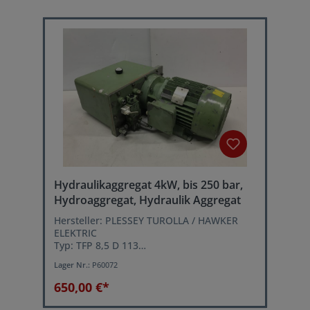
Hydraulikaggregat 4kW, bis 250 bar,
Hydroaggregat, Hydraulik Aggregat
Hersteller: PLESSEY TUROLLA / HAWKER
ELEKTRIC
Typ: TFP 8,5 D 113
Baujahr1985
Lager Nr.:
P60072
Betriebsdruck: 250 bar
Volumenstrom: 11 Liter/min.
650,00 €*
Tankinhalt: ca. 16 Liter
Motorleistung: 4 kW