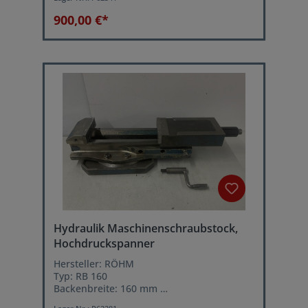
Spannkraft: 5 ton.
900,00 €*
Hydraulik Maschinenschraubstock,
Hochdruckspanner
Hersteller: RÖHM
Typ: RB 160
Backenbreite: 160 mm
Offnungsweite: max 310 mm