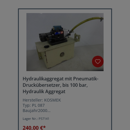
Hydraulikaggregat mit Pneumatik-
Druckübersetzer, bis 100 bar,
Hydraulik Aggregat
Hersteller: KOSMEK
Typ: PL 087
Baujahr2000
Betriebsdruck: 100 bar
Lager Nr.:
P57141
Volumenstrom: 1 Liter/min.
Tankinhalt: ca. 4,5 Liter
240,00 €*