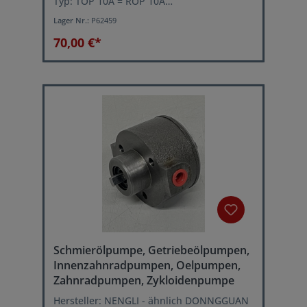
Typ: TOP 10A = ROP 10A
Betriebsdruck: 10 bar (Pmax.)
Lager Nr.:
P62459
Volumenstrom: ca. 1,2 Liter/min. bei 1500
U/min.
70,00 €*
Schmierölpumpe, Getriebeölpumpen,
Innenzahnradpumpen, Oelpumpen,
Zahnradpumpen, Zykloidenpumpe
Hersteller: NENGLI - ähnlich DONNGGUAN