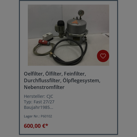
Oelfilter, Ölfilter, Feinfilter,
Durchflussfilter, Ölpflegesystem,
Nebenstromfilter
Hersteller: CJC
Typ: Fast 27/27
Baujahr1985
Betriebsdruck: max. 2,2 bar
Lager Nr.:
P60102
Zellulosefilter Ø 270 mm
Inhalt: 20 Liter
600,00 €*