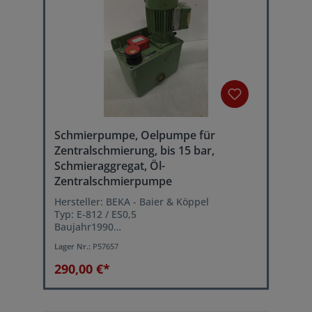
Schmierpumpe, Oelpumpe für
Zentralschmierung, bis 15 bar,
Schmieraggregat, Öl-
Zentralschmierpumpe
Hersteller: BEKA - Baier & Köppel
Typ: E-812 / ES0,5
Baujahr1990
Fördermenge: 0,4 Liter/min.
Lager Nr.:
P57657
Betriebsdruck: 15 bar
Netzanschluß: 400 Volt, 50 Hz
290,00 €*