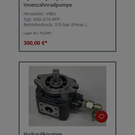
Innenzahnradpumpe
Hersteller: VIBO
Typ: VG0-G16-RPF
Betriebsdruck: 315 bar (Pmax.)
Volumenstrom: ca. 23,2 Liter/min. bei 1450
Lager Nr.:
P62489
U/min.
300,00 €*
Hydraulikpumpe,