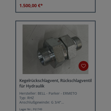
Kolbenstange Ø 220 mm
1.500,00 €*
Kolben Ø 250 mm
Kegelrückschlagvent, Rückschlagventil
für Hydraulik
Hersteller: BELL - Parker - ERMETO
Typ: RHZ
Anschlußgewinde: G 3/4"
Rohranschluß: 20 S
Lager Nr.:
P61749