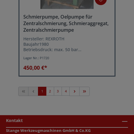
Schmierpumpe, Oelpumpe für
Zentralschmierung, Schmieraggregat,
Zentralschmierpumpe
Hersteller: REXROTH
Baujahr1980
Betriebsdruck: max. 50 bar
Motorleistung: 1,5 kW
Lager Nr.:
P1720
Netzanschluß: 380 Volt
Tankinhalt: 80 Liter
450,00 €*
1
2
3
4
Kontakt
Stange Werkzeugmaschinen GmbH & Co.KG