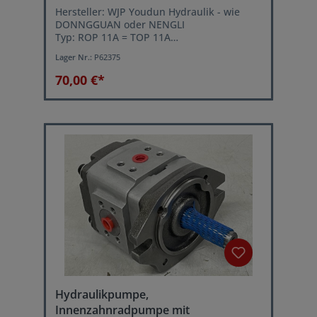
Hersteller: WJP Youdun Hydraulik - wie
DONNGGUAN oder NENGLI
Typ: ROP 11A = TOP 11A
Betriebsdruck: 10 bar (Pmax.)
Lager Nr.:
P62375
Volumenstrom: ca. 2,2 Liter/min. bei 1500
U/min.
70,00 €*
Hydraulikpumpe,
Innenzahnradpumpe mit