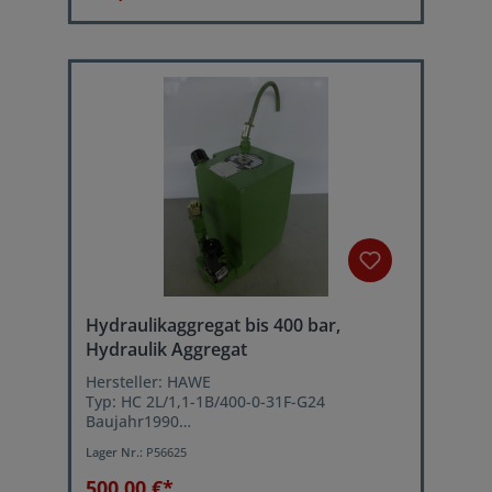
pneumatischer Antrieb
Hydraulikaggregat bis 400 bar,
Hydraulik Aggregat
Hersteller: HAWE
Typ: HC 2L/1,1-1B/400-0-31F-G24
Baujahr1990
Hydraulikpumpe im Tank
Lager Nr.:
P56625
Fördervolumen: 1,1 L/min
Leistung: 0,9 kW
500,00 €*