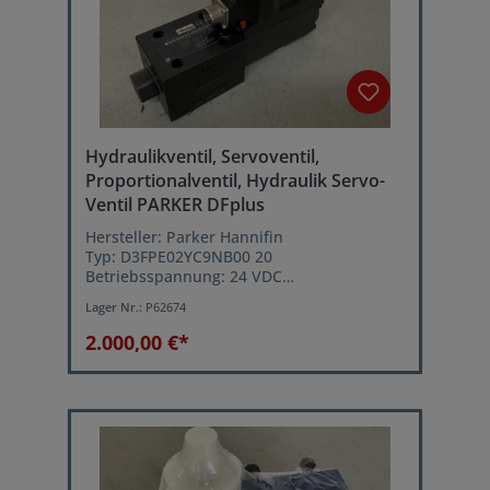
Hydraulikventil, Servoventil,
Proportionalventil, Hydraulik Servo-
Ventil PARKER DFplus
Hersteller: Parker Hannifin
Typ: D3FPE02YC9NB00 20
Betriebsspannung: 24 VDC
Betriebsdruck: max. 350 bar
Lager Nr.:
P62674
2.000,00 €*