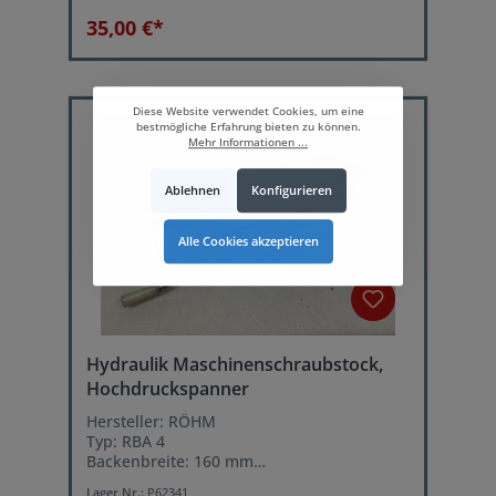
35,00 €*
Diese Website verwendet Cookies, um eine
bestmögliche Erfahrung bieten zu können.
Mehr Informationen ...
Ablehnen
Konfigurieren
Alle Cookies akzeptieren
Hydraulik Maschinenschraubstock,
Hochdruckspanner
Hersteller: RÖHM
Typ: RBA 4
Backenbreite: 160 mm
Offnungsweite: max 308 mm
Lager Nr.:
P62341