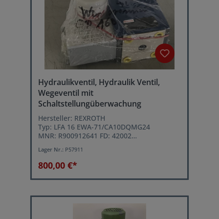
Hydraulikventil, Hydraulik Ventil,
Wegeventil mit
Schaltstellungüberwachung
Hersteller: REXROTH
Typ: LFA 16 EWA-71/CA10DQMG24
MNR: R900912641 FD: 42002
124162231
Lager Nr.:
P57911
4 Stück Befestigungsschrauben M8
(45x45mm)
800,00 €*