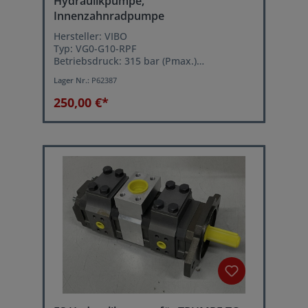
Hydraulikpumpe,
Innenzahnradpumpe
Hersteller: VIBO
Typ: VG0-G10-RPF
Betriebsdruck: 315 bar (Pmax.)
Volumenstrom: ca. 14,5 Liter/min. bei 1450
Lager Nr.:
P62387
U/min.
250,00 €*