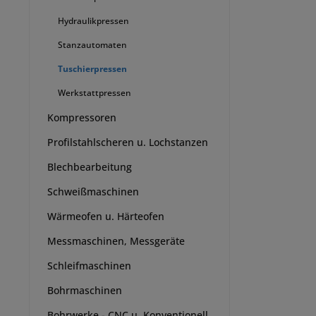
Hydraulikpressen
Stanzautomaten
Tuschierpressen
Werkstattpressen
Kompressoren
Profilstahlscheren u. Lochstanzen
Blechbearbeitung
Schweißmaschinen
Wärmeofen u. Härteofen
Messmaschinen, Messgeräte
Schleifmaschinen
Bohrmaschinen
Bohrwerke - CNC u. Konventionell