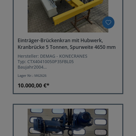
Einträger-Brückenkran mit Hubwerk,
Kranbrücke 5 Tonnen, Spurweite 4650 mm
Hersteller: DEMAG - KONECRANES
Typ: CTX40410050P35FBL05
Baujahr2004
Tragkraft: 5 ton.
Lager Nr.:
M62626
Hakenweg: 6 Meter
Spannweite: 4650 mm
10.000,00 €*