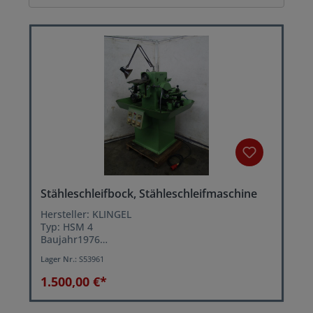
Stähleschleifbock, Stähleschleifmaschine
Hersteller: KLINGEL
Typ: HSM 4
Baujahr1976
mit 4 Arbeitsstationen
Lager Nr.:
S53961
Schleifscheibendurchmesser: 100-200 mm
Schleifscheibendrehzahl: ca. 1400/2800 U/min.
1.500,00 €*
Schwenk- und neigbare Tische