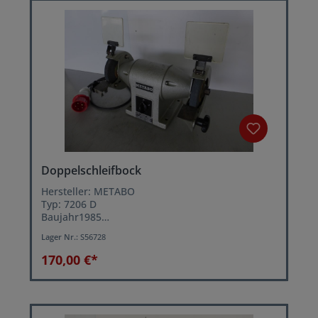
Doppelschleifbock
Hersteller: METABO
Typ: 7206 D
Baujahr1985
Scheibendurchmesser: 150 mm
Lager Nr.:
S56728
Drehzahl: 3000 U/min.
Motorleistung: 280 Watt
170,00 €*
Netzanschluß: 380 Volt, 50 Hz