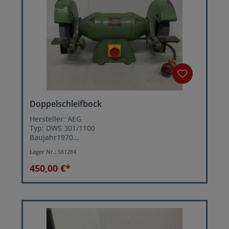
Doppelschleifbock
Hersteller: AEG
Typ: DWS 301/1100
Baujahr1970
Scheibendurchmesser: 300 mm
Lager Nr.:
S61284
Motorleistung: 1,1 kW
Drehzahl: 1500 U/min.
450,00 €*