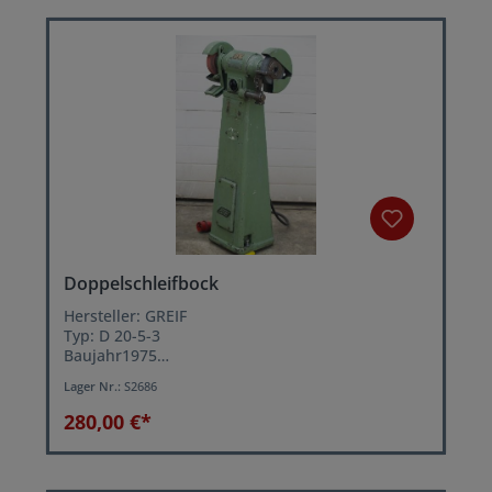
Doppelschleifbock
Hersteller: GREIF
Typ: D 20-5-3
Baujahr1975
Schleifscheibendurchmesser: 200 mm
Lager Nr.:
S2686
Schleifscheibenbreite: 25 mm
Schleifscheibendrehzahl: 3000 U/min.
280,00 €*
Motorleistung: 0,55 kW