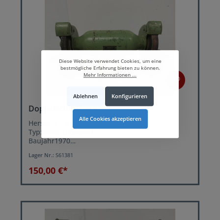
Diese Website verwendet Cookies, um eine
bestmögliche Erfahrung bieten zu können.
Mehr Informationen ...
Ablehnen
Konfigurieren
Doppelschleifbock
Alle Cookies akzeptieren
Hersteller: AEG
Typ: DWS 200/800M
Baujahr1970
Scheibendurchmesser: 200 mm
Lager Nr.:
S61381
Motorleistung: 0,8 kW
Drehzahl: 3000 U/min.
150,00 €*