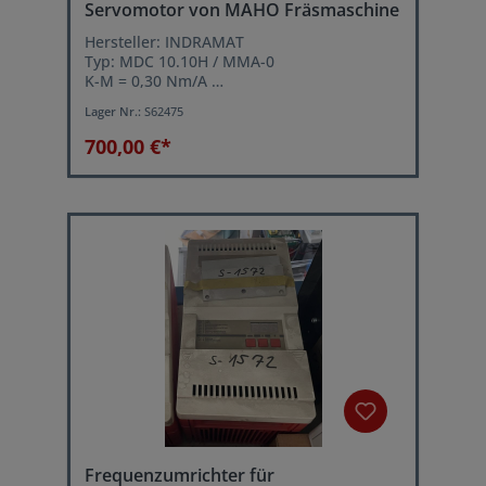
Servomotor von MAHO Fräsmaschine
Hersteller: INDRAMAT
Typ: MDC 10.10H / MMA-0
K-M = 0,30 Nm/A
Ieff = 11 Amp.
Lager Nr.:
S62475
Umax. = 170 Volt
n max = Maximaldrehzahl = 3000 U/min.
700,00 €*
Frequenzumrichter für