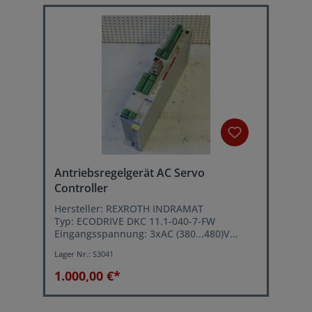
Antriebsregelgerät AC Servo
Controller
Hersteller: REXROTH INDRAMAT
Typ: ECODRIVE DKC 11.1-040-7-FW
Eingangsspannung: 3xAC (380...480)V
(+/-10%) 50Hz
Lager Nr.:
S3041
Leistung: 4,8...9 kVA
Einschaltstrom: 9...12 A
1.000,00 €*
Schaltfrequenz (wählbar): 4 oder 8 kHz
Dauerstrom bei fs= 4 kHz: 16 A
Dauerstrom bei fs= 8 kHz: 12,5 A