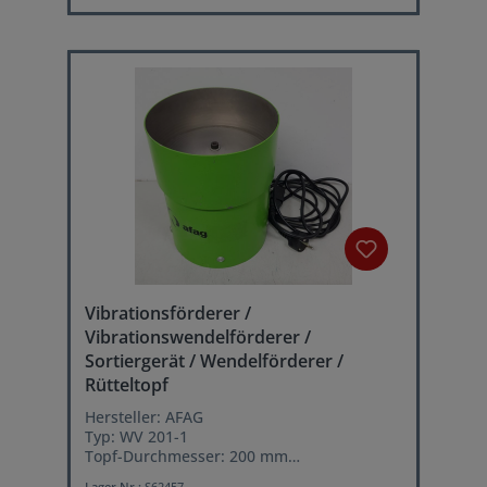
einstellbar, (230 V Netz) oder 20...105 V
(eff.) einstellbar, (110 V Netz)
Laststrom: max. 6 Amp.
Betriebsarten: 1. symmetrischer
Vollwellenbetrieb (Schwingfrequenz =
doppelte Netzfrequenz) / 2.
asymmetrischer Halbwellenbetrieb
(Schwingfrequenz = Netzfrequenz)
Vibrationsförderer /
Vibrationswendelförderer /
Sortiergerät / Wendelförderer /
Rütteltopf
Hersteller: AFAG
Typ: WV 201-1
Topf-Durchmesser: 200 mm
Topf-Innenhöhe: ca. 80 mm
Lager Nr.:
S62457