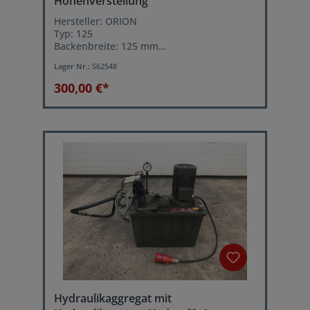
Höhenverstellung
Hersteller: ORION
Typ: 125
Backenbreite: 125 mm
Spannbereich: max. 210 mm
Lager Nr.:
S62548
360° drehbar
Höhenverstellung: 250 mm
300,00 €*
Hydraulikaggregat mit