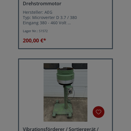
Drehstrommotor
Hersteller: AEG
Typ: Microverter D 3.7 / 380
Eingang 380 - 460 Volt
50 - 60 Hz 8 Amp.
Lager Nr.:
S1572
Ausgang 380 - 460 Volt
0 - 100 / 120 Hz 5,6 Amp.
200,00 €*
Nennleistung 3,8 kVA
Vibrationsförderer / Sortiergerät /