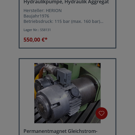
Hydraulikpumpe, Hydraulik Aggregat
Hersteller: HERION
Baujahr1976
Betriebsdruck: 115 bar (max. 160 bar)
Volumenstrom: 4,5 Liter/min.
Lager Nr.:
S58131
Tankinhalt: 40 Liter
Motorleistung Pumpe : 1,5 kW
550,00 €*
Permanentmagnet Gleichstrom-