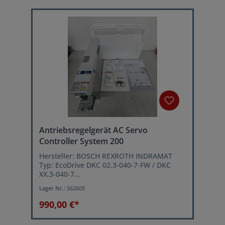
Dauerstrom bei fs= 4 kHz: 40 A
Dauerstrom bei fs= 8 kHz: 32 A
Typenstrom: 100 A
Antriebsregelgerät AC Servo
Controller System 200
Hersteller: BOSCH REXROTH INDRAMAT
Typ: EcoDrive DKC 02.3-040-7-FW / DKC
XX.3-040-7
Eingangsspannung: 3xAC (380...480)V
Lager Nr.:
S62605
(+/-10%) 50Hz
Leistung: 4,8...9 kVA
990,00 €*
Typenstrom: 40 A
Ausgangsfrequenz: max. 800 Hz