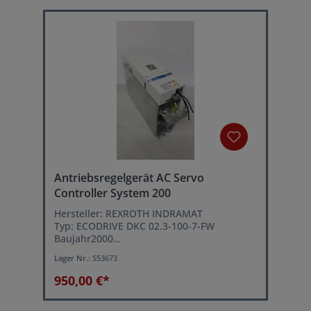
Dauerstrom bei fs= 8 kHz: 12,5 A
Typenstrom: 40 A
Antriebsregelgerät AC Servo
Controller System 200
Hersteller: REXROTH INDRAMAT
Typ: ECODRIVE DKC 02.3-100-7-FW
Baujahr2000
Eingangsspannung: 3xAC (380...480)V
Lager Nr.:
S53673
(+/-10%) 50Hz
Leistung: ca. 9-18 kVA
950,00 €*
Einschaltstrom: 12...28 A
Schaltfrequenz (wählbar): 4 oder 8 kHz