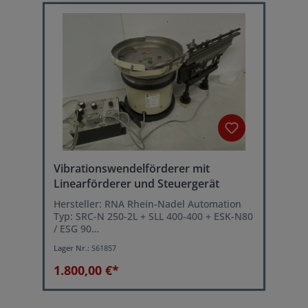
Vibrationswendelförderer mit
Linearförderer und Steuergerät
Hersteller: RNA Rhein-Nadel Automation
Typ: SRC-N 250-2L + SLL 400-400 + ESK-N80
/ ESG 90
Baujahr2000
Lager Nr.:
S61857
Topf-Durchmesser oben: 350 mm
Topf-Innenhöhe: ca. 25 mm
1.800,00 €*
Sortierbahnbreite: ca. 30 mm
verstellbare Vibrationsgeschwindigkeit