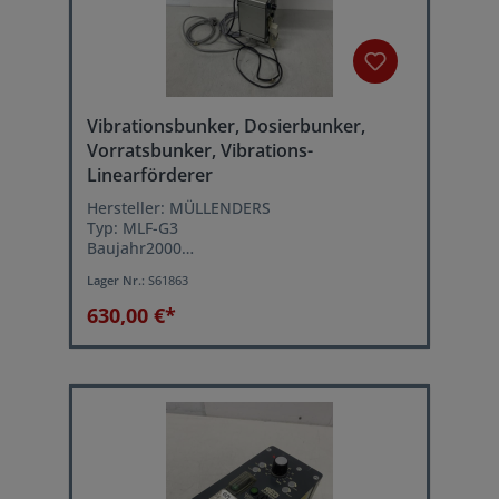
Vibrationsbunker, Dosierbunker,
Vorratsbunker, Vibrations-
Linearförderer
Hersteller: MÜLLENDERS
Typ: MLF-G3
Baujahr2000
verstellbare Vibrationsgeschwindigkeit
Lager Nr.:
S61863
Schwingfrequenz: 6000 Hz.
Netzanschluss: 230 Volt, 50 Hz
630,00 €*