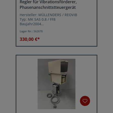
Regler für Vibrationsförderer,
Phasenanschnittstteuergerät
Hersteller: MÜLLENDERS / REOVIB
Typ: MK SAS 0.8 / FF8
Baujahr2004
Netzanschluss: 230 VAC 50/60 Hz
Lager Nr.:
S62678
Ausgangsspannung: 40...210 V (eff.)
einstellbar
330,00 €*
Laststrom: max. 6 Amp.
(Baugleich mit ReoVib FF8)