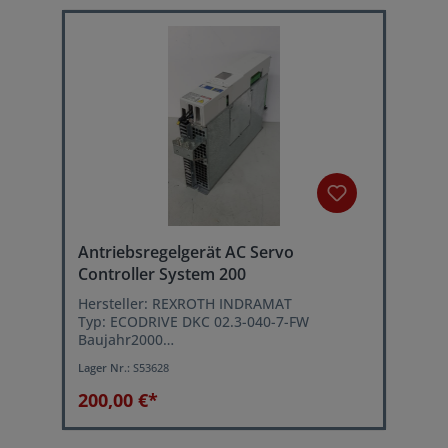
Typenstrom: 40 A
Antriebsregelgerät AC Servo
Controller System 200
Hersteller: REXROTH INDRAMAT
Typ: ECODRIVE DKC 02.3-040-7-FW
Baujahr2000
Eingangsspannung: 3xAC (380...480)V
Lager Nr.:
S53628
(+/-10%) 50Hz
Leistung: 4,8...9 kVA
200,00 €*
Einschaltstrom: 5...12 A
Schaltfrequenz (wählbar): 4 oder 8 kHz
Dauerstrom bei fs= 4 kHz: 16 A