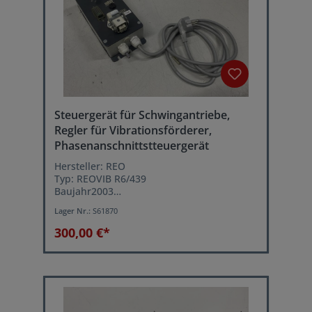
Steuergerät für Schwingantriebe,
Regler für Vibrationsförderer,
Phasenanschnittstteuergerät
Hersteller: REO
Typ: REOVIB R6/439
Baujahr2003
Netzanschluss: 230 VAC 50/60 Hz
Lager Nr.:
S61870
Ausgangsspannung: 40...210 V (eff.)
einstellbar
300,00 €*
Laststrom: max. 6 Amp.
Betriebsarten: 1. symmetrischer
Vollwellenbetrieb (Schwingfrequenz =
doppelte Netzfrequenz) / 2.
asymmetrischer Halbwellenbetrieb
(Schwingfrequenz = Netzfrequenz)