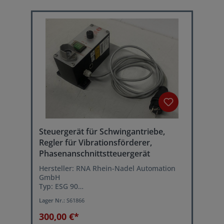
Steuergerät für Schwingantriebe,
Regler für Vibrationsförderer,
Phasenanschnittstteuergerät
Hersteller: RNA Rhein-Nadel Automation
GmbH
Typ: ESG 90
Baujahr2000
Lager Nr.:
S61866
Netzanschluss: 230 VAC 50/60 Hz oder 115
VAC 50/60 Hz
300,00 €*
Ausgangsspannung: 40...208 V (eff.)