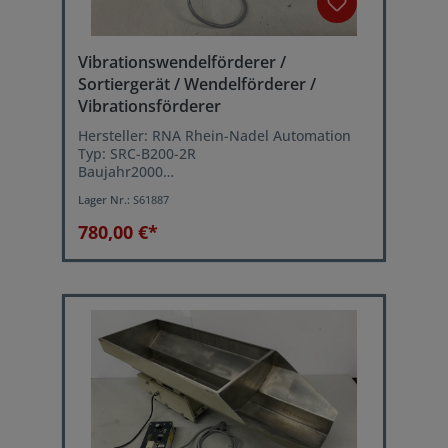
Vibrationswendelförderer /
Sortiergerät / Wendelförderer /
Vibrationsförderer
Hersteller: RNA Rhein-Nadel Automation
Typ: SRC-B200-2R
Baujahr2000
Topf-Durchmesser oben: 300 mm
Lager Nr.:
S61887
Topf-Innenhöhe: ca. 45 mm
Sortierbahnbreite: ca. 5 mm
780,00 €*
verstellbare Vibrationsgeschwindigkeit