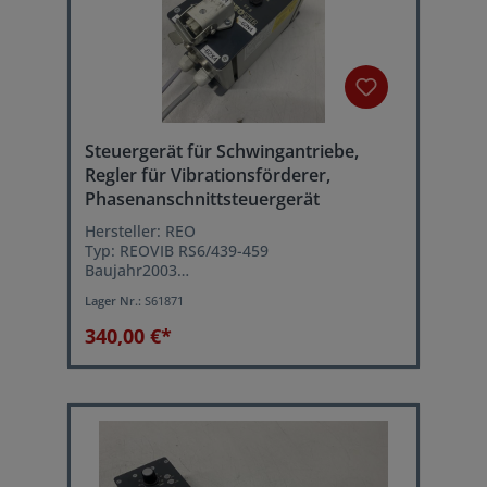
Steuergerät für Schwingantriebe,
Regler für Vibrationsförderer,
Phasenanschnittsteuergerät
Hersteller: REO
Typ: REOVIB RS6/439-459
Baujahr2003
Netzanschluss: 230 VAC 50/60 Hz
Lager Nr.:
S61871
Ausgangsspannung: 40...210 V (eff.)
einstellbar
340,00 €*
Laststrom: max. 6 Amp.
Betriebsarten: 1. symmetrischer
Vollwellenbetrieb (Schwingfrequenz =
doppelte Netzfrequenz) / 2.
asymmetrischer Halbwellenbetrieb
(Schwingfrequenz = Netzfrequenz)