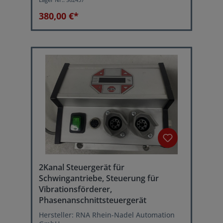
Netzanschluss: 220 Volt, 50 Hz.
Topf ohne Sortierbahn, ohne Regelgerät
380,00 €*
2Kanal Steuergerät für
Schwingantriebe, Steuerung für
Vibrationsförderer,
Phasenanschnittsteuergerät
Hersteller: RNA Rhein-Nadel Automation