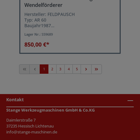
Wendelförderer
Hersteller: FELDPAUSCH
Typ: AR 60
Baujahr1987
Topf-Durchmesser: 400 mm
Lager Nr.:
S59689
Topf-Innenhöhe: 90 mm
Sortierbahnbreite: 18 mm
850,00 €*
Regelgerät für stufenlose
Transportgeschwindigkeit
1
2
3
4
5
Kontakt
Stange Werkzeugmaschinen GmbH & Co.KG
Daimlerstraße 7
37235 Hessisch Lichtenau
info@stange-maschinen.de