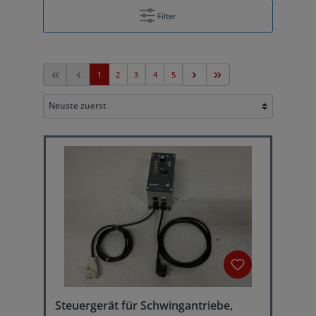
Filter
1
2
3
4
5
Steuergerät für Schwingantriebe,