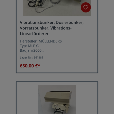
Vibrationsbunker, Dosierbunker,
Vorratsbunker, Vibrations-
Linearförderer
Hersteller: MÜLLENDERS
Typ: MLF-G
Baujahr2000
verstellbare Vibrationsgeschwindigkeit
Lager Nr.:
S61865
Schwingfrequenz: 6000 Hz.
Netzanschluss: 230 Volt, 50 Hz
650,00 €*