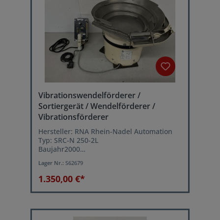
Vibrationswendelförderer /
Sortiergerät / Wendelförderer /
Vibrationsförderer
Hersteller: RNA Rhein-Nadel Automation
Typ: SRC-N 250-2L
Baujahr2000
Topf-Durchmesser oben: 430 mm
Lager Nr.:
S62679
Topf-Innenhöhe: ca. 100 mm
Sortierbahnbreite: ca. 12 mm
1.350,00 €*
verstellbare Vibrationsgeschwindigkeit