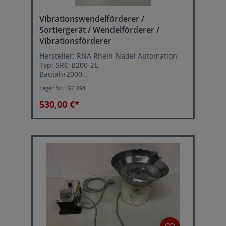
Vibrationswendelförderer /
Sortiergerät / Wendelförderer /
Vibrationsförderer
Hersteller: RNA Rhein-Nadel Automation
Typ: SRC-B200-2L
Baujahr2000
Topf-Durchmesser oben: 280 mm
Lager Nr.:
S61894
Topf-Innenhöhe: ca. 60 mm
Sortierbahnbreite: ca. 3 mm
530,00 €*