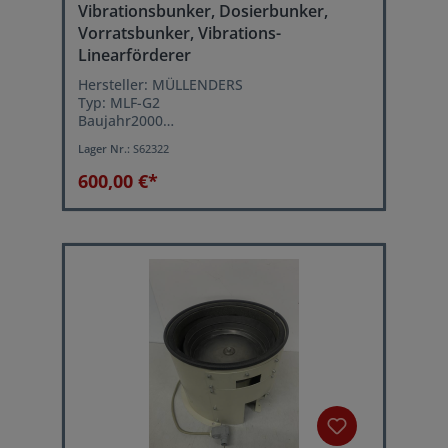
Vibrationsbunker, Dosierbunker,
Vorratsbunker, Vibrations-
Linearförderer
Hersteller: MÜLLENDERS
Typ: MLF-G2
Baujahr2000
verstellbare Vibrationsgeschwindigkeit
Lager Nr.:
S62322
Schwingfrequenz: 6000 Hz.
Netzanschluss: 230 Volt, 50 Hz
600,00 €*