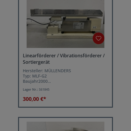
Linearförderer / Vibrationsförderer /
Sortiergerät
Hersteller: MÜLLENDERS
Typ: MLF-G2
Baujahr2000
Schwingfrequenz: 6000 Hz.
Lager Nr.:
S61845
Netzanschluss: 230 Volt, 50 Hz
300,00 €*