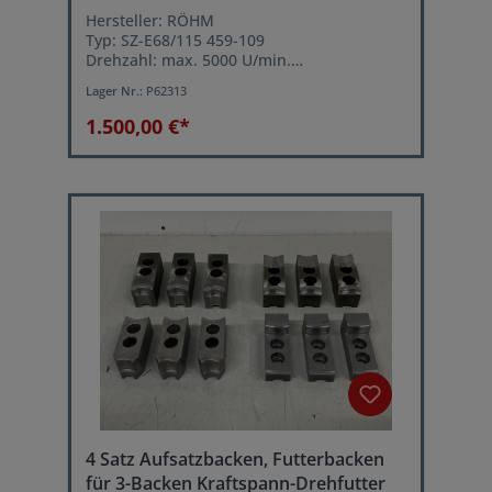
Hersteller: RÖHM
Typ: SZ-E68/115 459-109
Drehzahl: max. 5000 U/min.
Betriebsdruck: max. 50 bar
Lager Nr.:
P62313
Gewindeanschluß Zugrohr: vermutlich M79
x 1,5 mm
1.500,00 €*
4 Satz Aufsatzbacken, Futterbacken
für 3-Backen Kraftspann-Drehfutter