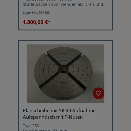
Stufenbacken zum wenden als Dreh und
Bohrbacken
Lager Nr.:
P61623
Backenträgerhöhe: 150 mm
Gewicht je Backen: 36,5 kg
1.800,00 €*
Planscheibe mit SK 40 Aufnahme,
Aufspanntisch mit T-Nuten
Typ: 250
Durchmesser: 250 mm