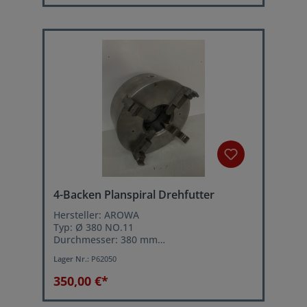
4-Backen Planspiral Drehfutter
Hersteller: AROWA
Typ: Ø 380 NO.11
Durchmesser: 380 mm
Innendurchmesser: 135 mm
Lager Nr.:
P62050
Drehfutteraufnahme: Kurzkegel Größe 8
350,00 €*