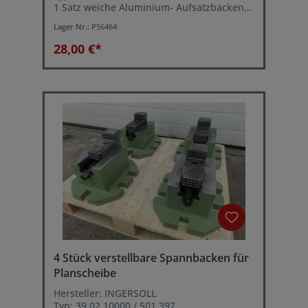
1 Satz weiche Aluminium- Aufsatzbacken
Backenauflage: 1/16" x 90°
Lager Nr.:
P56464
Spitzverzahnung
28,00 €*
4 Stück verstellbare Spannbacken für
Planscheibe
Hersteller: INGERSOLL
Typ: 39.02.10000 / 501.397