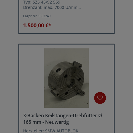
Typ: SZS 45/92 559
Drehzahl: max. 7000 U/min
Betriebsdruck: max. 40 bar
Lager Nr.:
P62249
Innendurchmesser im Zylinderrohr: 45 mm
1.500,00 €*
3-Backen Keilstangen-Drehfutter Ø
165 mm - Neuwertig
Hersteller: SMW AUTOBLOK