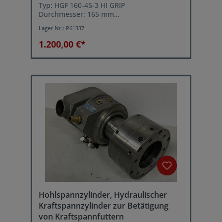
Typ: HGF 160-45-3 HI GRIP
Durchmesser: 165 mm
Innendurchmesser: 46 mm
Lager Nr.:
P61337
Zylindrische Zentrierring-Aufnahme: Ø 140
mm
1.200,00 €*
Hohlspannzylinder, Hydraulischer
Kraftspannzylinder zur Betätigung
von Kraftspannfuttern