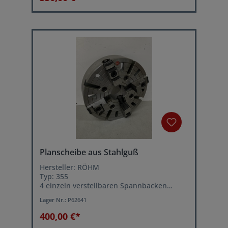
Planscheibe aus Stahlguß
Hersteller: RÖHM
Typ: 355
4 einzeln verstellbaren Spannbacken
Durchmesser: 355 mm
Lager Nr.:
P62641
Drehfutteraufnahme: Kurzkegel DIN 55027
Größe 8
400,00 €*