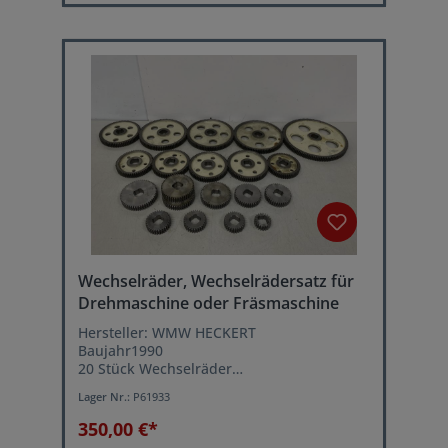
Wechselräder, Wechselrädersatz für
Drehmaschine oder Fräsmaschine
Hersteller: WMW HECKERT
Baujahr1990
20 Stück Wechselräder
Zahn Modul: 2
Lager Nr.:
P61933
Zahnradbreite: 20 mm
Keilverzahnung 28/32,4 mm
350,00 €*