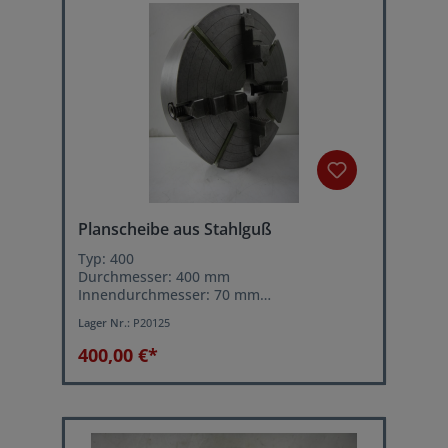
Planscheibe aus Stahlguß
Typ: 400
Durchmesser: 400 mm
Innendurchmesser: 70 mm
mit 4 Einzeln verstellbaren Spannbacken
Lager Nr.:
P20125
Aufnahme: Kurzkegel DIN 55022 Größe 6
400,00 €*