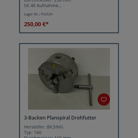
SK 40 Aufnahme
Für Teilapparat
Lager Nr.:
P62534
250,00 €*
3-Backen Planspiral Drehfutter
Hersteller: BILSING
Typ: 160
Durchmesser: 160 mm