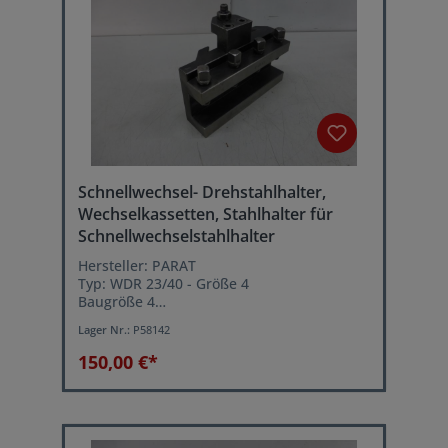
Schnellwechsel- Drehstahlhalter,
Wechselkassetten, Stahlhalter für
Schnellwechselstahlhalter
Hersteller: PARAT
Typ: WDR 23/40 - Größe 4
Baugröße 4
Kassettenlänge: 190 mm
Lager Nr.:
P58142
für Drehstähle bis 40 mm Höhe
150,00 €*