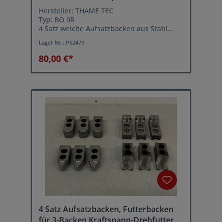
Hersteller: THAME TEC
Typ: BO 08
4 Satz weiche Aufsatzbacken aus Stahl
Backenauflage mit Spitzverzahnung 1,5
Lager Nr.:
P62479
mm x 90°
80,00 €*
4 Satz Aufsatzbacken, Futterbacken
für 3-Backen Kraftspann-Drehfutter