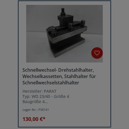
Schnellwechsel- Drehstahlhalter,
Wechselkassetten, Stahlhalter für
Schnellwechselstahlhalter
Hersteller: PARAT
Typ: WD 23/40 - Größe 4
Baugröße 4
Kassettenlänge: 160 mm
Lager Nr.:
P58141
für Drehstähle bis 40 mm Höhe
130,00 €*