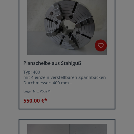
Planscheibe aus Stahlguß
Typ: 400
mit 4 einzeln verstellbaren Spannbacken
Durchmesser: 400 mm
Drehfutteraufnahme: Camlock Kurzkegel
Lager Nr.:
P55271
DIN 55029 Größe 8
550,00 €*