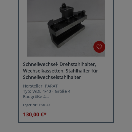
Schnellwechsel- Drehstahlhalter,
Wechselkassetten, Stahlhalter für
Schnellwechselstahlhalter
Hersteller: PARAT
Typ: WDL 4/40 - Größe 4
Baugröße 4
Kassettenlänge: 190 mm
Lager Nr.:
P58143
für Drehstähle bis 40 mm Höhe
130,00 €*