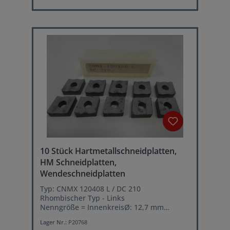
10 Stück Hartmetallschneidplatten,
HM Schneidplatten,
Wendeschneidplatten
Typ: CNMX 120408 L / DC 210
Rhombischer Typ - Links
Nenngröße = InnenkreisØ: 12,7 mm
Schneidenradius: 0,8 mm
Lager Nr.:
P20768
Rautenwinkel: 80°