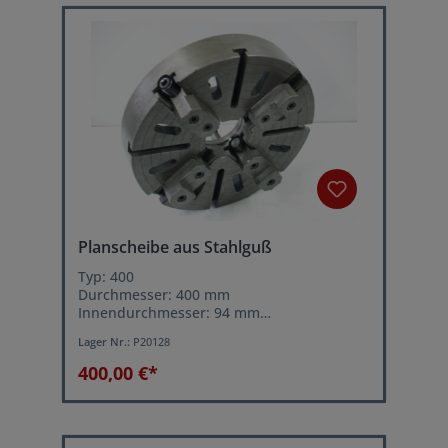
Planscheibe aus Stahlguß
Typ: 400
Durchmesser: 400 mm
Innendurchmesser: 94 mm
mit 4 Einzeln verstellbaren Spannbacken
Lager Nr.:
P20128
Aufnahme: Kurzkegel DIN 55022 Größe 6
400,00 €*