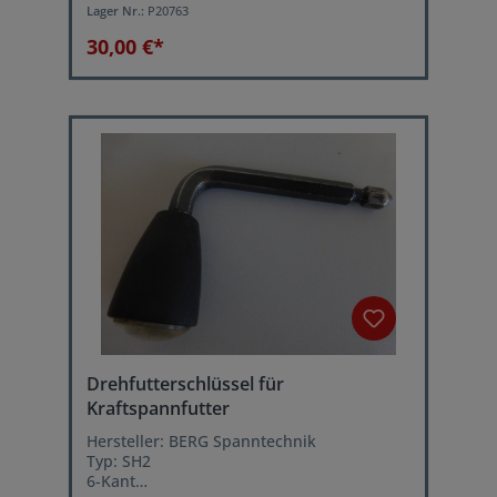
Lager Nr.:
P20763
Rautenwinkel: 55°
Plattendicke: 6,35 mm
30,00 €*
Drehfutterschlüssel für
Kraftspannfutter
Hersteller: BERG Spanntechnik
Typ: SH2
6-Kant