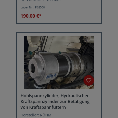
Innendurchmesser: 42 mm
Lager Nr.:
P62500
Drehfutteraufnahme: Kurzkegel Größe 5
190,00 €*
Hohlspannzylinder, Hydraulischer
Kraftspannzylinder zur Betätigung
von Kraftspannfuttern
Hersteller: RÖHM