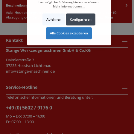
bestmögliche Erfahrung bieten zu können.
Beschreibung
Mehr Informationen ...
Axial-Hochleistungsventilator, Axialventilator CIMMEWandventilator für
Absaugung oder BelüftungTyp: GAD00630B E4Volumenstrom…
Mehr
Ablehnen
Konfigurieren
Alle Cookies akzeptieren
Kontakt
Stange Werkzeugmaschinen GmbH & Co.KG
Daimlerstraße 7
37235 Hessisch Lichtenau
info@stange-maschinen.de
Service-Hotline
Telefonische Informationen und Beratung unter:
+49 (0) 5602 / 9176 0
Mo – Do: 07:00 – 16:00
Fr: 07:00 – 13:00