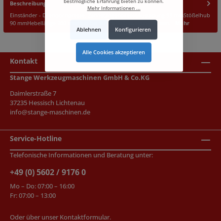
bestmögliche Erfahrung bieten zu können.
Beschreibung
Mehr Informationen ...
Einständer - Drehdornpresse, ZahnstangenpresseAusladung 53 mmStößelhub
90 mmHebellänge 260 mmHub bei 90° Hebelbewegung 40 mm…
Mehr
Ablehnen
Konfigurieren
Alle Cookies akzeptieren
Kontakt
Stange Werkzeugmaschinen GmbH & Co.KG
Daimlerstraße 7
37235 Hessisch Lichtenau
info@stange-maschinen.de
Service-Hotline
Telefonische Informationen und Beratung unter:
+49 (0) 5602 / 9176 0
Mo – Do: 07:00 – 16:00
Fr: 07:00 – 13:00
Oder über unser
Kontaktformular
.