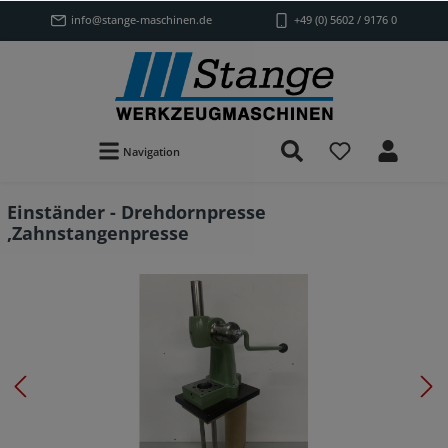
info@stange-maschinen.de
+49 (0) 5602 / 9176 0
Navigation
Einständer - Drehdornpresse
,Zahnstangenpresse