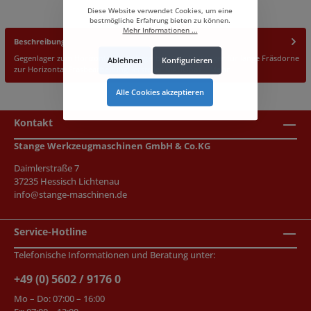
Diese Website verwendet Cookies, um eine
bestmögliche Erfahrung bieten zu können.
Mehr Informationen ...
Beschreibung
Gegenlager zum HorizontalfräsenLagerbock mit Stützlager für lange Fräsdorne
Ablehnen
Konfigurieren
zur Horizontal FräsbearbeitungHersteller MAHOpas…
Mehr
Alle Cookies akzeptieren
Kontakt
Stange Werkzeugmaschinen GmbH & Co.KG
Daimlerstraße 7
37235 Hessisch Lichtenau
info@stange-maschinen.de
Service-Hotline
Telefonische Informationen und Beratung unter:
+49 (0) 5602 / 9176 0
Mo – Do: 07:00 – 16:00