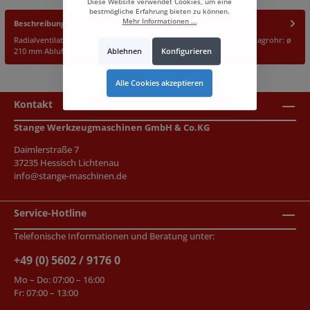
Diese Website verwendet Cookies, um eine
bestmögliche Erfahrung bieten zu können.
Mehr Informationen ...
Beschreibung
Radialventilator mit Blechgehäuse EUROVENTILATOR Typ EU 4 Ansuagrohr: ø
Ablehnen
Konfigurieren
210 mm Abluftrohr: 220 x 220 mm Motorleistung: 3,0…
Mehr
Alle Cookies akzeptieren
Kontakt
Stange Werkzeugmaschinen GmbH & Co.KG
Daimlerstraße 7
37235 Hessisch Lichtenau
info@stange-maschinen.de
Service-Hotline
Telefonische Informationen und Beratung unter:
+49 (0) 5602 / 9176 0
Mo – Do: 07:00 – 16:00
Fr: 07:00 – 13:00