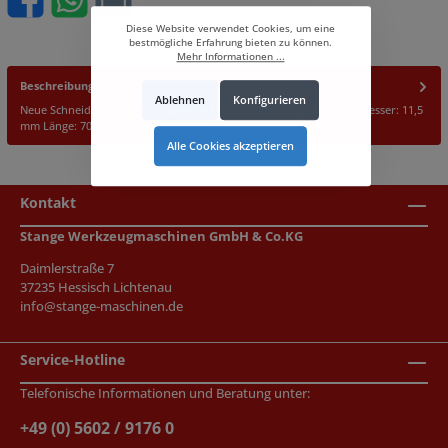
Diese Website verwendet Cookies, um eine
bestmögliche Erfahrung bieten zu können.
Mehr Informationen ...
Beschreibung
Ablehnen
Konfigurieren
Neue Schneidstempel - Lochstempel für den Werkzeugbau Durchmesser: 11,5
mm Länge: 70 mm 10 Stück
Alle Cookies akzeptieren
Kontakt
Stange Werkzeugmaschinen GmbH & Co.KG
Daimlerstraße 7
37235 Hessisch Lichtenau
info@stange-maschinen.de
Service-Hotline
Telefonische Informationen und Beratung unter:
+49 (0) 5602 / 9176 0