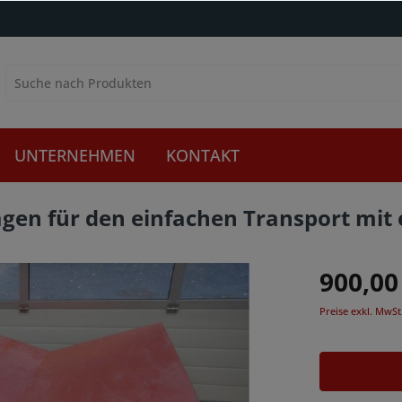
UNTERNEHMEN
KONTAKT
gen für den einfachen Transport mit 
900,00
Preise exkl. MwSt