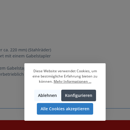
r ca. 220 mm) (Stahlräder)
rt mit einem Gabelstapler
nem Gabelstapler.
Diese Website verwendet Cookies, um
erbetrieblich bewegt werden.
eine bestmögliche Erfahrung bieten zu
können.
Mehr Informationen ...
Ablehnen
Konfigurieren
Alle Cookies akzeptieren