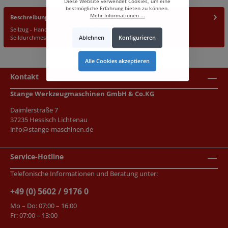
Diese Website verwendet Cookies, um eine
bestmögliche Erfahrung bieten zu können.
Mehr Informationen ...
Beschreibung
Seilzug - Handhebelseilzug ROBUST Typ HST 1600 Zugkraft: 1600 kg
Ablehnen
Konfigurieren
Seildurchmesser: 12 mm Seillänge: ca. 8 Meter - in einer ro…
Mehr
Alle Cookies akzeptieren
Kontakt
Stange Werkzeugmaschinen GmbH & Co.KG
Daimlerstraße 7
37235 Hessisch Lichtenau
info@stange-maschinen.de
Service-Hotline
Telefonische Informationen und Beratung unter:
+49 (0) 5602 / 9176 0
Mo – Do: 07:00 – 16:00
Fr: 07:00 – 13:00