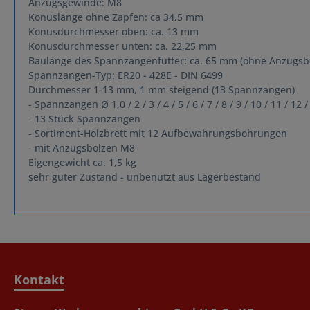
Anzugsgewinde: M8
Konuslänge ohne Zapfen: ca 34,5 mm
Konusdurchmesser oben: ca. 13 mm
Konusdurchmesser unten: ca. 22,25 mm
Baulänge des Spannzangenfutter: ca. 65 mm (ohne Anzugsb
Spannzangen-Typ: ER20 - 428E - DIN 6499
Durchmesser 1-13 mm, 1 mm steigend (13 Spannzangen)
- Spannzangen Ø 1,0 / 2 / 3 / 4 / 5 / 6 / 7 / 8 / 9 / 10 / 11 / 12
- 13 Stück Spannzangen
- Sortiment-Holzbrett mit 12 Aufbewahrungsbohrungen
- mit Anzugsbolzen M8
Eigengewicht ca. 1,5 kg
sehr guter Zustand - unbenutzt aus Lagerbestand
Kontakt