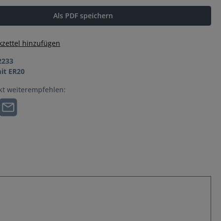
Als PDF speichern
zettel hinzufügen
2233
it ER20
kt weiterempfehlen: