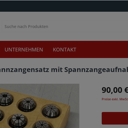
UNTERNEHMEN
KONTAKT
pannzangensatz mit Spannzangeaufn
90,00 
Preise exkl. MwSt