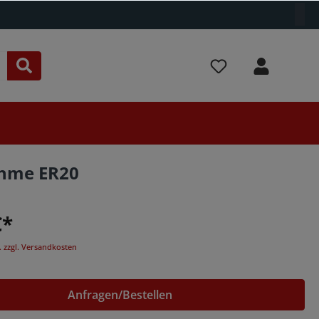
ahme ER20
€*
. zzgl. Versandkosten
Anfragen/Bestellen