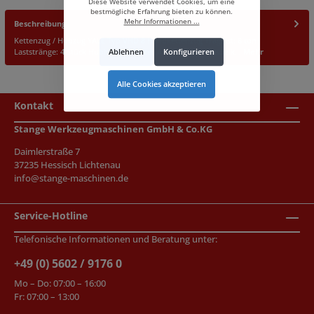
Diese Website verwendet Cookies, um eine
bestmögliche Erfahrung bieten zu können.
Mehr Informationen ...
Beschreibung
Kettenzug / Hubzug YALE Typ VHD 8 Handkettenzug Traglast: 8 ton.
Ablehnen
Konfigurieren
Laststränge: 4 Stück Hubhöhe: 8 Meter Antrieb über Haspelk…
Mehr
Alle Cookies akzeptieren
Kontakt
Stange Werkzeugmaschinen GmbH & Co.KG
Daimlerstraße 7
37235 Hessisch Lichtenau
info@stange-maschinen.de
Service-Hotline
Telefonische Informationen und Beratung unter:
+49 (0) 5602 / 9176 0
Mo – Do: 07:00 – 16:00
Fr: 07:00 – 13:00