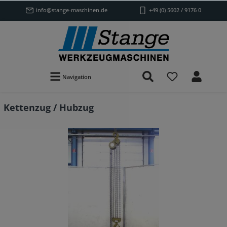
info@stange-maschinen.de
+49 (0) 5602 / 9176 0
Navigation
Kettenzug / Hubzug